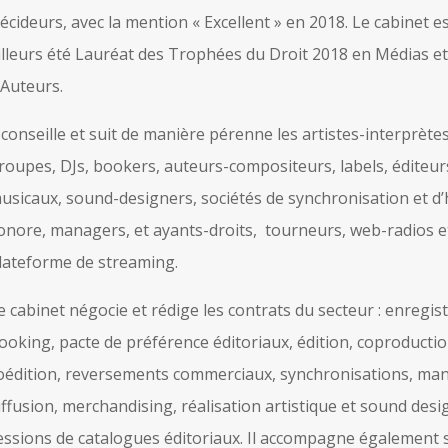
écideurs, avec la mention « Excellent » en 2018. Le cabinet e
illeurs été Lauréat des Trophées du Droit 2018 en Médias et
’Auteurs.
l conseille et suit de manière pérenne les artistes-interprètes
roupes, DJs, bookers, auteurs-compositeurs, labels, éditeur
usicaux, sound-designers, sociétés de synchronisation et d’
onore, managers, et ayants-droits, tourneurs, web-radios e
lateforme de streaming.
e cabinet négocie et rédige les contrats du secteur : enregi
ooking, pacte de préférence éditoriaux, édition, coproductio
oédition, reversements commerciaux, synchronisations, m
iffusion, merchandising, réalisation artistique et sound desi
essions de catalogues éditoriaux. Il accompagne également s