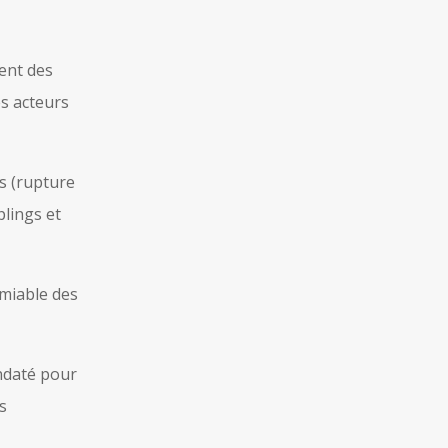
ment des
es acteurs
es (rupture
plings et
amiable des
andaté pour
es