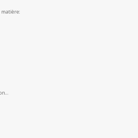
 matière:
ion…