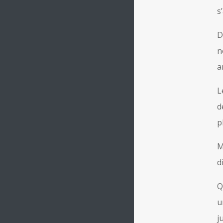
s
D
n
a
L
d
p
M
d
Q
u
j