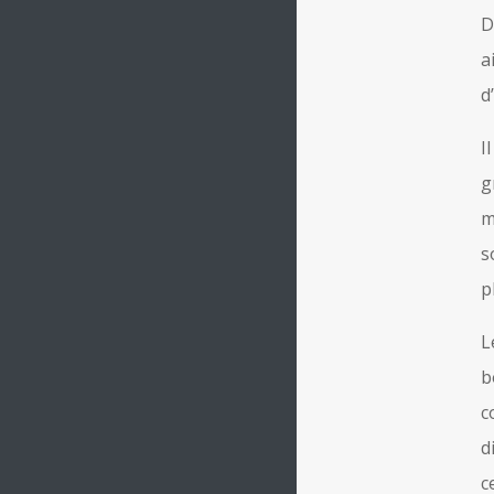
D
a
d
I
g
m
s
p
L
b
c
d
c