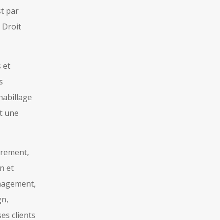
st par
 Droit
 et
s
habillage
t une
strement,
n et
anagement,
gn,
es clients