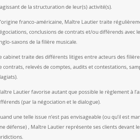
’agissant de la structuration de leur(s) activité(s).
’origine franco-américaine, Maître Lautier traite régulière
égociations, conclusions de contrats et/ou différends avec l
nglo-saxons de la filière musicale.
e cabinet traite des différents litiges entre acteurs des filièr
e contrats, relevés de comptes, audits et contestations, sam
lagiats).
aître Lautier favorise autant que possible le règlement à l’
ifférends (par la négociation et le dialogue).
uand une telle issue n’est pas envisageable (ou qu’il est m
ne défense) , Maître Lautier représente ses clients devant l
uridictions.